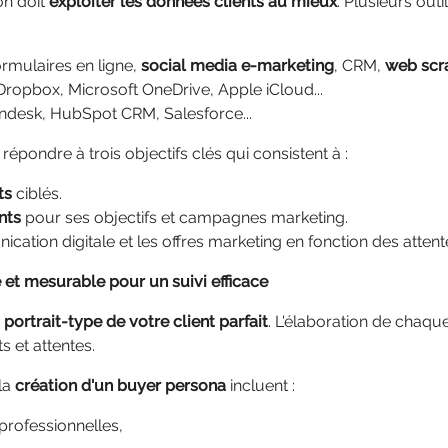
on doit
exploiter les données clients au mieux
. Plusieurs out
formulaires en ligne,
social media e-marketing
, CRM,
web scr
Dropbox, Microsoft OneDrive, Apple iCloud...
ndesk, HubSpot CRM, Salesforce...
 répondre à trois objectifs clés qui consistent à :
ts
ciblés.
nts
pour ses objectifs et campagnes marketing.
ication digitale et les offres marketing en fonction des attent
 et mesurable pour un suivi efficace
e
portrait-type de votre client parfait
. L'élaboration de chaqu
 et attentes.
 la
création d'un buyer persona
incluent :
rofessionnelles,