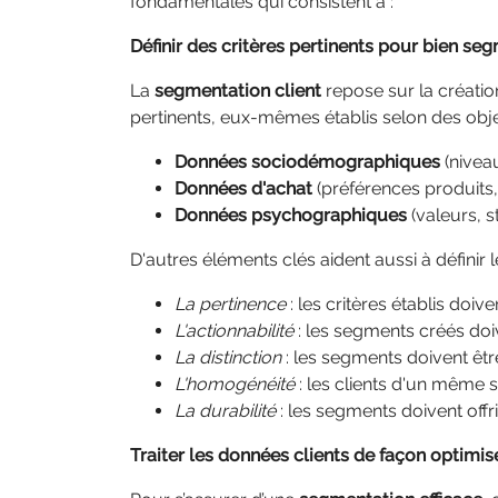
fondamentales qui consistent à :
Définir des critères pertinents pour bien seg
La
segmentation client
repose sur la création
pertinents, eux-mêmes établis selon des ob
Données sociodémographiques
(niveau
Données d'achat
(préférences produits,
Données psychographiques
(valeurs, st
D'autres éléments clés aident aussi à définir 
La pertinence
: les critères établis doive
L'actionnabilité
: les segments créés doi
La distinction
: les segments doivent être
L'homogénéité
: les clients d'un même
La durabilité
: les segments doivent offr
Traiter les données clients de façon optimisé