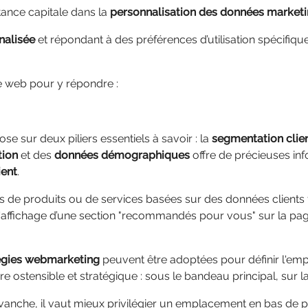
nce capitale dans la
personnalisation des données market
nalisée
et répondant à des préférences d’utilisation spécifiqu
te web pour y répondre :
se sur deux piliers essentiels à savoir : la
segmentation clie
tion
et des
données démographiques
offre de précieuses in
ient
.
 de produits ou de services basées sur des données clients 
, l'affichage d’une section "recommandés pour vous" sur la pa
égies webmarketing
peuvent être adoptées pour définir l'em
ère ostensible et stratégique : sous le bandeau principal, sur 
vanche, il vaut mieux privilégier un emplacement en bas de pa