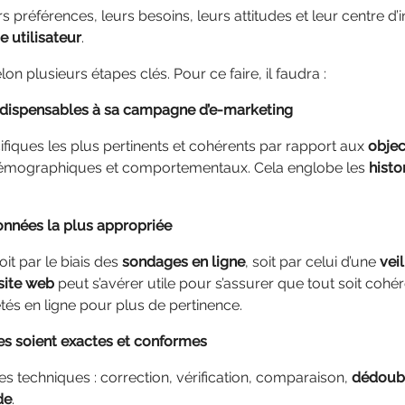
s préférences, leurs besoins, leurs attitudes et leur centre d’i
e utilisateur
.
on plusieurs étapes clés. Pour ce faire, il faudra :
 indispensables à sa campagne d’e-marketing
fiques les plus pertinents et cohérents par rapport aux
objec
démographiques et comportementaux. Cela englobe les
histo
onnées la plus appropriée
it par le biais des
sondages en ligne
, soit par celui d’une
vei
 site web
peut s’avérer utile pour s’assurer que tout soit coh
tés en ligne pour plus de pertinence.
es soient exactes et conformes
ses techniques : correction, vérification, comparaison,
dédoub
de
.