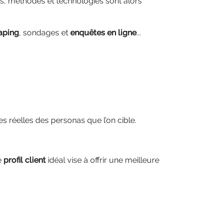
ils, méthodes et technologies sont alors
aping
, sondages et
enquêtes en ligne
...
es réelles des personas que l’on cible.
e
profil client
idéal vise à offrir une meilleure