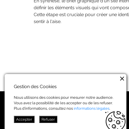
En synthèse, le brief graphique d'un site inte
définir les éléments visuels qui vont composer 
Cette étape est cruciale pour créer une identit
sentir à l'aise.
clear
Gestion des Cookies
VATILAB
Nous utilisons des cookies pour mesurer notre audience.
Vous avez la possibilité de les accepter ou de les refuser.
L'agence
Plus d’informations, consultez nos
informations légales
.
Portfolio
Accepter
Refuser