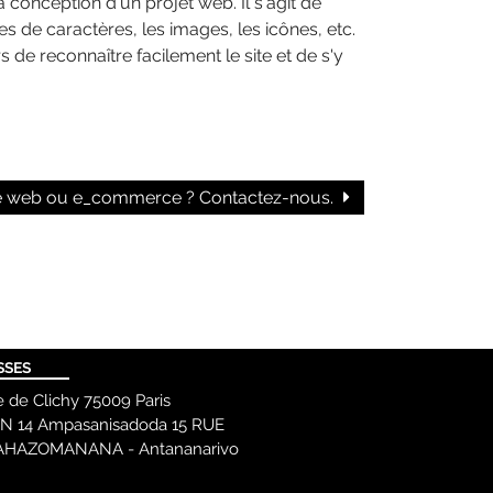
 conception d'un projet web. Il s'agit de
ces de caractères, les images, les icônes, etc.
s de reconnaître facilement le site et de s'y
ite web ou e_commerce ? Contactez-nous.
SSES
e de Clichy 75009 Paris
I N 14 Ampasanisadoda 15 RUE
HAZOMANANA - Antananarivo